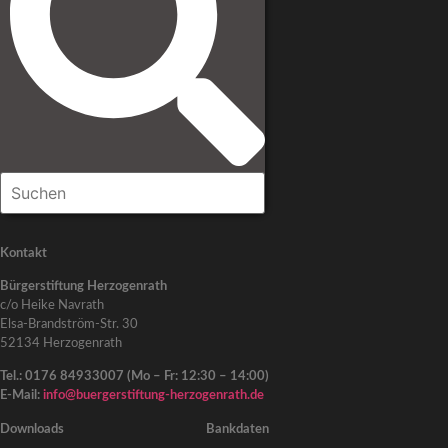
Kontakt
Bürgerstiftung Herzogenrath
c/o Heike Navrath
Elsa-Brandström-Str. 30
52134 Herzogenrath
Tel.: 0176 84933007 (Mo – Fr: 12:30 – 14:00)
E-Mail:
info@buergerstiftung-herzogenrath.de
Downloads
Bankdaten