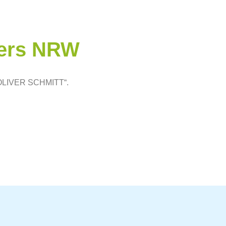
sters NRW
“ OLIVER SCHMITT“.