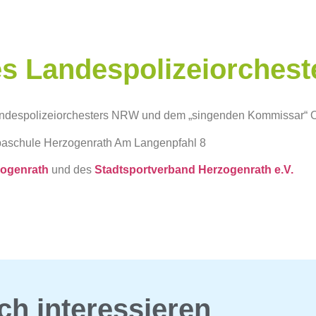
es Landespolizeiorche
Landespolizeiorchesters NRW und dem „singenden Kommissar
paschule Herzogenrath Am Langenpfahl 8
zogenrath
und des
Stadtsportverband Herzogenrath e.V.
ch interessieren