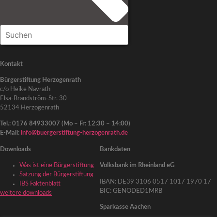
Kontakt
Bürgerstiftung Herzogenrath
c/o Heike Navrath
Elsa-Brandström-Str. 30
52134 Herzogenrath
Tel.: 0176 84933007 (Mo – Fr: 12:30 – 14:00)
E-Mail:
info@buergerstiftung-herzogenrath.de
Downloads
Bankdaten
Was ist eine Bürgerstiftung
Volksbank im Rheinland eG
Satzung der Bürgerstiftung
IBAN: DE39 3106 0517 1017 1970 17
IBS Faktenblatt
BIC: GENODED1MRB
weitere downloads
Sparkasse Aachen