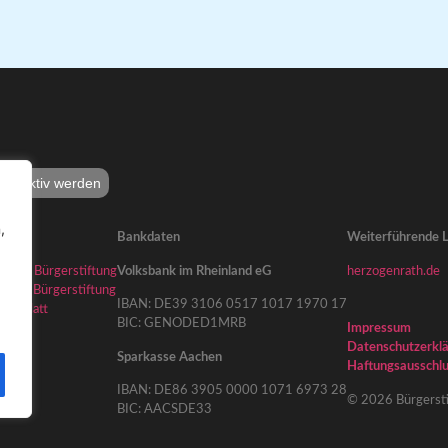
lbst aktiv werden
,
Bankdaten
Weiterführende L
t eine Bürgerstiftung
Volksbank im Rheinland eG
herzogenrath.de
g der Bürgerstiftung
IBAN: DE39 3106 0517 1017 1970 17
ktenblatt
BIC: GENODED1MRB
loads
Impressum
Datenschutzerkl
Sparkasse Aachen
Haftungsausschl
IBAN: DE86 3905 0000 1071 6973 28
© 2026 Bürgersti
BIC: AACSDE33