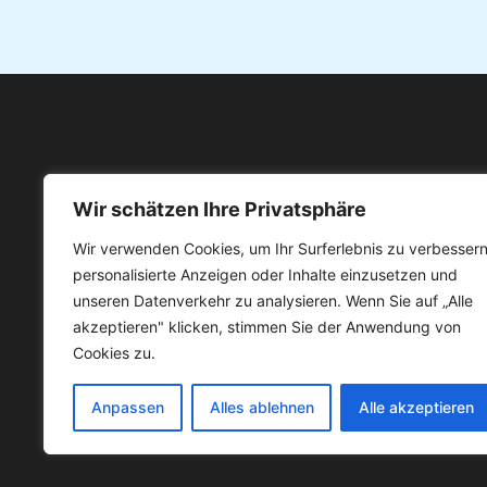
Jetzt se
Wir schätzen Ihre Privatsphäre
Wir verwenden Cookies, um Ihr Surferlebnis zu verbessern
Kontakt
Downloads
personalisierte Anzeigen oder Inhalte einzusetzen und
Bürgerstiftung Herzogenrath
Was is
unseren Datenverkehr zu analysieren. Wenn Sie auf „Alle
c/o Heike Navrath
Satzun
akzeptieren" klicken, stimmen Sie der Anwendung von
Elsa-Brandström-Str. 30
IBS Fa
Cookies zu.
52134 Herzogenrath
weitere down
Tel.: 0176 84933007 (Mo – Fr: 12:30 – 14:00)
Anpassen
Alles ablehnen
Alle akzeptieren
E-Mail:
info@buergerstiftung-herzogenrath.de