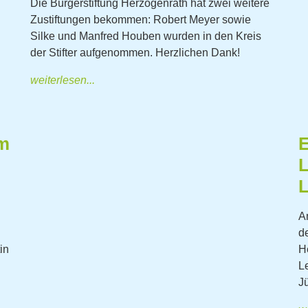
Die Bürgerstiftung Herzogenrath hat zwei weitere
Zustiftungen bekommen: Robert Meyer sowie
Silke und Manfred Houben wurden in den Kreis
der Stifter aufgenommen. Herzlichen Dank!
weiterlesen...
um
E
L
A
d
in
H
L
J