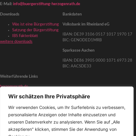
E-Mail:
info@buergerstiftung-herzogenrath.de
Downloads
Bankdaten
Was ist eine Bürgerstiftung
Volksbank im Rheinland eG
Satzung der Bürgerstiftung
IBAN: DE39 3106 0517 1017 1970 17
IBS Faktenblatt
BIC: GENODED1MRB
weitere downloads
Sparkasse Aachen
IBAN: DE86 3905 0000 1071 6973 28
BIC: AACSDE33
Weiterführende Links
herzogenrath.de
Wir schätzen Ihre Privatsphäre
Impressum
Wir verwenden Cookies, um Ihr Surferlebnis zu verbessern,
Datenschutzerklärung
personalisierte Anzeigen oder Inhalte einzusetzen und
Haftungsausschluss
unseren Datenverkehr zu analysieren. Wenn Sie auf „Alle
© 2026 Bürgerstiftung Herzogenrath
akzeptieren" klicken, stimmen Sie der Anwendung von