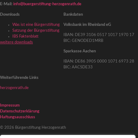
E-Mail:
info@buergerstiftung-herzogenrath.de
Downloads
Bankdaten
Was ist eine Bürgerstiftung
Volksbank im Rheinland eG
Satzung der Bürgerstiftung
IBAN: DE39 3106 0517 1017 1970 17
IBS Faktenblatt
BIC: GENODED1MRB
weitere downloads
Sparkasse Aachen
IBAN: DE86 3905 0000 1071 6973 28
BIC: AACSDE33
Weiterführende Links
herzogenrath.de
Impressum
Datenschutzerklärung
Haftungsausschluss
© 2026 Bürgerstiftung Herzogenrath