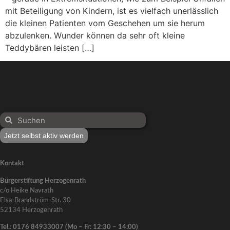
mit Beteiligung von Kindern, ist es vielfach unerlässlich
die kleinen Patienten vom Geschehen um sie herum
abzulenken. Wunder können da sehr oft kleine
Teddybären leisten […]
Jetzt selbst aktiv werden
Kontakt
Bürgerstiftung Herzogenrath
c/o Heike Navrath
Elsa-Brandström-Str. 30
52134 Herzogenrath
Tel.: 0176 84933007 (Mo – Fr: 12:30 – 14:00)