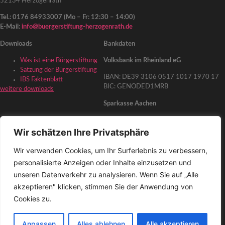
52134 Herzogenrath
Tel.: 0176 84933007 (Mo – Fr: 12:30 – 14:00)
E-Mail:
info@buergerstiftung-herzogenrath.de
Downloads
Bankdaten
Was ist eine Bürgerstiftung
Volksbank im Rheinland eG
Satzung der Bürgerstiftung
IBAN: DE39 3106 0517 1017 1970 17
IBS Faktenblatt
BIC: GENODED1MRB
weitere downloads
Sparkasse Aachen
IBAN: DE86 3905 0000 1071 6973 28
BIC: AACSDE33
Wir schätzen Ihre Privatsphäre
Weiterführende Links
Wir verwenden Cookies, um Ihr Surferlebnis zu verbessern,
personalisierte Anzeigen oder Inhalte einzusetzen und
herzogenrath.de
unseren Datenverkehr zu analysieren. Wenn Sie auf „Alle
akzeptieren" klicken, stimmen Sie der Anwendung von
Impressum
Cookies zu.
Datenschutzerklärung
Haftungsausschluss
Anpassen
Alles ablehnen
Alle akzeptieren