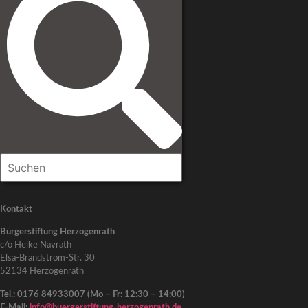
Kontakt
Bürgerstiftung Herzogenrath
c/o Heike Navrath
Elsa-Brandström-Str. 30
52134 Herzogenrath
Tel.: 0176 84933007 (Mo – Fr: 12:30 – 14:00)
E-Mail:
info@buergerstiftung-herzogenrath.de