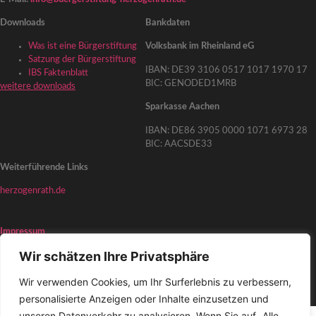
Downloads
Bankdaten
Was ist eine Bürgerstiftung
Volksbank im Rheinland eG
Satzung der Bürgerstiftung
IBAN: DE39 3106 0517 1017 1970 17
IBS Faktenblatt
BIC: GENODED1MRB
weitere downloads
Sparkasse Aachen
IBAN: DE86 3905 0000 1071 6973 28
BIC: AACSDE33
Weiterführende Links
herzogenrath.de
Impressum
Datenschutzerklärung
Wir schätzen Ihre Privatsphäre
Haftungsausschluss
Wir verwenden Cookies, um Ihr Surferlebnis zu verbessern,
© 2026 Bürgerstiftung Herzogenrath
personalisierte Anzeigen oder Inhalte einzusetzen und
unseren Datenverkehr zu analysieren. Wenn Sie auf „Alle