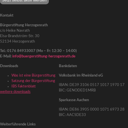
Jetzt selbst aktiv werden
Kontakt
Bürgerstiftung Herzogenrath
c/o Heike Navrath
Elsa-Brandström-Str. 30
52134 Herzogenrath
Tel.: 0176 84933007 (Mo – Fr: 12:30 – 14:00)
E-Mail:
info@buergerstiftung-herzogenrath.de
Downloads
Bankdaten
Was ist eine Bürgerstiftung
Volksbank im Rheinland eG
Satzung der Bürgerstiftung
IBAN: DE39 3106 0517 1017 1970 17
IBS Faktenblatt
BIC: GENODED1MRB
weitere downloads
Sparkasse Aachen
IBAN: DE86 3905 0000 1071 6973 28
BIC: AACSDE33
Weiterführende Links